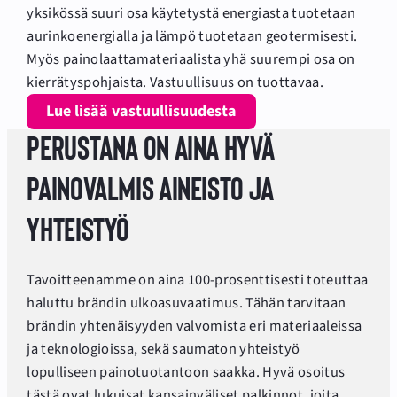
yksikössä suuri osa käytetystä energiasta tuotetaan
aurinkoenergialla ja lämpö tuotetaan geotermisesti.
Myös painolaattamateriaalista yhä suurempi osa on
kierrätyspohjaista. Vastuullisuus on tuottavaa.
Lue lisää vastuullisuudesta
Perustana on aina hyvä
painovalmis aineisto ja
yhteistyö
Tavoitteenamme on aina 100-prosenttisesti toteuttaa
haluttu brändin ulkoasuvaatimus. Tähän tarvitaan
brändin yhtenäisyyden valvomista eri materiaaleissa
ja teknologioissa, sekä saumaton yhteistyö
lopulliseen painotuotantoon saakka. Hyvä osoitus
tästä ovat lukuisat kansainväliset palkinnot, joita