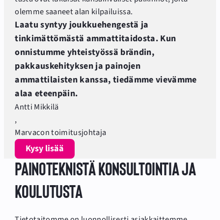
olemme saaneet alan kilpailuissa.
Laatu syntyy joukkuehengestä ja
tinkimättömästä ammattitaidosta. Kun
onnistumme yhteistyössä brändin,
pakkauskehityksen ja painojen
ammattilaisten kanssa, tiedämme vievämme
alaa eteenpäin.
Antti Mikkilä
,
Marvacon toimitusjohtaja
Kysy lisää
Painoteknistä konsultointia ja
koulutusta
Tietotaitomme on luonnollisesti asiakkaittemme