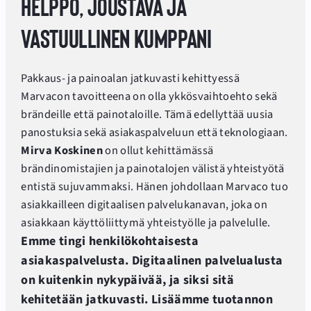
Helppo, joustava ja
vastuullinen kumppani
Pakkaus- ja painoalan jatkuvasti kehittyessä
Marvacon tavoitteena on olla ykkösvaihtoehto sekä
brändeille että painotaloille. Tämä edellyttää uusia
panostuksia sekä asiakaspalveluun että teknologiaan.
Mirva Koskinen
on ollut kehittämässä
brändinomistajien ja painotalojen välistä yhteistyötä
entistä sujuvammaksi. Hänen johdollaan Marvaco tuo
asiakkailleen digitaalisen palvelukanavan, joka on
asiakkaan käyttöliittymä yhteistyölle ja palvelulle.
Emme tingi henkilökohtaisesta
asiakaspalvelusta. Digitaalinen palvelualusta
on kuitenkin nykypäivää, ja siksi sitä
kehitetään jatkuvasti. Lisäämme tuotannon