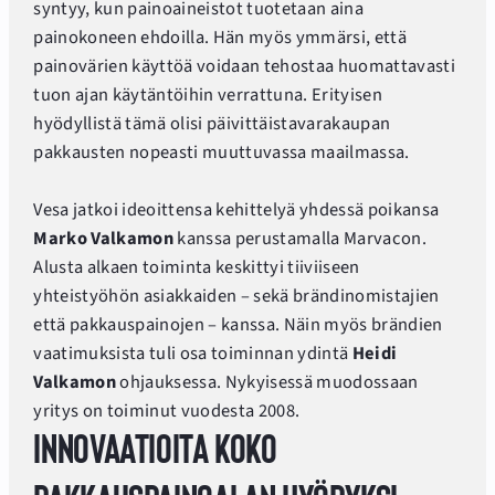
syntyy, kun painoaineistot tuotetaan aina
painokoneen ehdoilla. Hän myös ymmärsi, että
painovärien käyttöä voidaan tehostaa huomattavasti
tuon ajan käytäntöihin verrattuna. Erityisen
hyödyllistä tämä olisi päivittäistavarakaupan
pakkausten nopeasti muuttuvassa maailmassa.
Vesa jatkoi ideoittensa kehittelyä yhdessä poikansa
Marko Valkamon
kanssa perustamalla Marvacon.
Alusta alkaen toiminta keskittyi tiiviiseen
yhteistyöhön asiakkaiden – sekä brändinomistajien
että pakkauspainojen – kanssa. Näin myös brändien
vaatimuksista tuli osa toiminnan ydintä
Heidi
Valkamon
ohjauksessa. Nykyisessä muodossaan
yritys on toiminut vuodesta 2008.
Innovaatioita koko