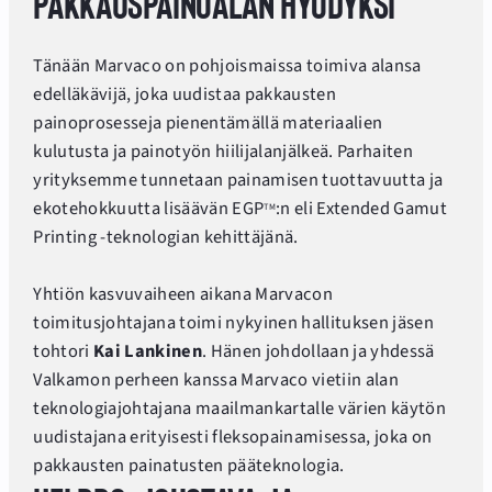
pakkauspainoalan hyödyksi
Tänään Marvaco on pohjoismaissa toimiva alansa
edelläkävijä, joka uudistaa pakkausten
painoprosesseja pienentämällä materiaalien
kulutusta ja painotyön hiilijalanjälkeä. Parhaiten
yrityksemme tunnetaan painamisen tuottavuutta ja
ekotehokkuutta lisäävän EGP
:n eli Extended Gamut
TM
Printing -teknologian kehittäjänä.
Yhtiön kasvuvaiheen aikana Marvacon
toimitusjohtajana toimi nykyinen hallituksen jäsen
tohtori
Kai Lankinen
. Hänen johdollaan ja yhdessä
Valkamon perheen kanssa Marvaco vietiin alan
teknologiajohtajana maailmankartalle värien käytön
uudistajana erityisesti fleksopainamisessa, joka on
pakkausten painatusten pääteknologia.