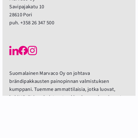
Savipajakatu 10
28610 Pori
puh. +358 26 347 500
Suomalainen Marvaco Oy on johtava
brändipakkausten painopinnan valmistuksen
kumppani. Tuemme ammattilaisia, jotka luovat,
kehittävät ja valmistavat pakkauksen painopinnasta
brändin tärkeimmän median. Meidät valitaan
kumppaniksi, koska teemme työprosessista
sujuvamman ja valmistamme tehokkaasti
tuotettavan painopinnan, jolla brändisi erottuu ja
loistaa kaupan hyllyssä.