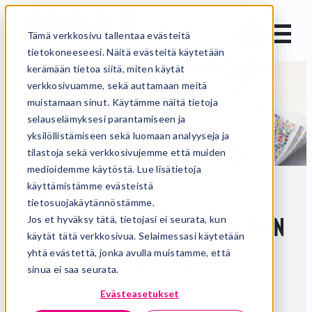
Fleksopainoalaa
FI
Tämä verkkosivu tallentaa evästeitä
uudistava pioneeri
tietokoneeseesi. Näitä evästeitä käytetään
kerämään tietoa siitä, miten käytät
verkkosivuamme, sekä auttamaan meitä
muistamaan sinut. Käytämme näitä tietoja
Juuremme ovat Suomessa ja Ruotsissa.
selauselämyksesi parantamiseen ja
Tänään olemme pohjoismaissa toimiva
yksilöllistämiseen sekä luomaan analyyseja ja
johtava brändipakkausten ulkoasun
tilastoja sekä verkkosivujemme että muiden
toteutuksen ja painotyökalujen
medioidemme käytöstä. Lue lisätietoja
kumppaniyritys.
käyttämistämme evästeistä
Etusivu
Tarinamme
tietosuojakäytännöstämme.
Jos et hyväksy tätä, tietojasi ei seurata, kun
Laatua brändin ja painokoneen
käytät tätä verkkosivua. Selaimessasi käytetään
yhtä evästettä, jonka avulla muistamme, että
ehdoilla
sinua ei saa seurata.
Evästeasetukset
Brändin ja painokoneen ehdoilla toimiminen