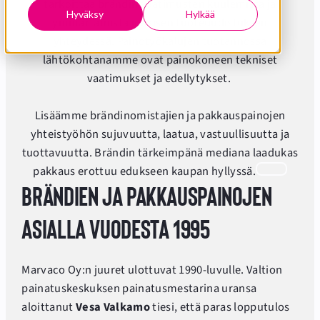
tarkoittaa brändin vaatimusten kuulemista ja
Hyväksy
Hylkää
ymmärtämistä jokaisen tuoteuudistuksen
yhteydessä. Painotyökalujen tuotannossa
lähtökohtanamme ovat painokoneen tekniset
vaatimukset ja edellytykset.
Lisäämme brändinomistajien ja pakkauspainojen
yhteistyöhön sujuvuutta, laatua, vastuullisuutta ja
tuottavuutta. Brändin tärkeimpänä mediana laadukas
pakkaus erottuu edukseen kaupan hyllyssä.
Brändien ja pakkauspainojen
asialla vuodesta 1995
Marvaco Oy:n juuret ulottuvat 1990-luvulle. Valtion
painatuskeskuksen painatusmestarina uransa
aloittanut
Vesa Valkamo
tiesi, että paras lopputulos