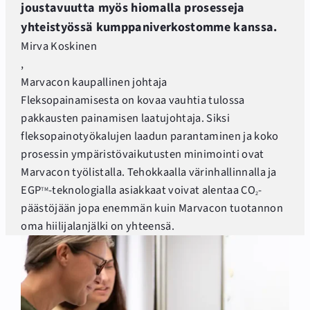
joustavuutta myös hiomalla prosesseja
yhteistyössä kumppaniverkostomme kanssa.
Mirva Koskinen
,
Marvacon kaupallinen johtaja
Fleksopainamisesta on kovaa vauhtia tulossa
pakkausten painamisen laatujohtaja. Siksi
fleksopainotyökalujen laadun parantaminen ja koko
prosessin ympäristövaikutusten minimointi ovat
Marvacon työlistalla. Tehokkaalla värinhallinnalla ja
EGP
-teknologialla asiakkaat voivat alentaa CO
-
TM
2
päästöjään jopa enemmän kuin Marvacon tuotannon
oma hiilijalanjälki on yhteensä.