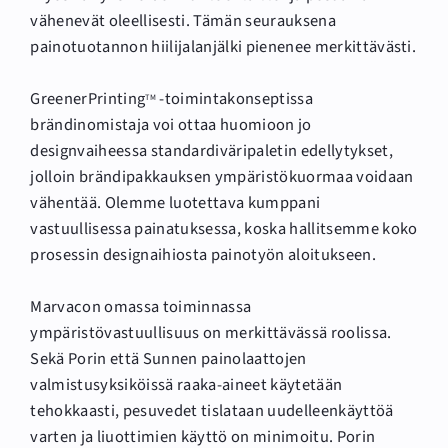
vähenevät oleellisesti. Tämän seurauksena
painotuotannon hiilijalanjälki pienenee merkittävästi.
GreenerPrinting
-toimintakonseptissa
TM
brändinomistaja voi ottaa huomioon jo
designvaiheessa standardiväripaletin edellytykset,
jolloin brändipakkauksen ympäristökuormaa voidaan
vähentää. Olemme luotettava kumppani
vastuullisessa painatuksessa, koska hallitsemme koko
prosessin designaihiosta painotyön aloitukseen.
Marvacon omassa toiminnassa
ympäristövastuullisuus on merkittävässä roolissa.
Sekä Porin että Sunnen painolaattojen
valmistusyksiköissä raaka-aineet käytetään
tehokkaasti, pesuvedet tislataan uudelleenkäyttöä
varten ja liuottimien käyttö on minimoitu. Porin